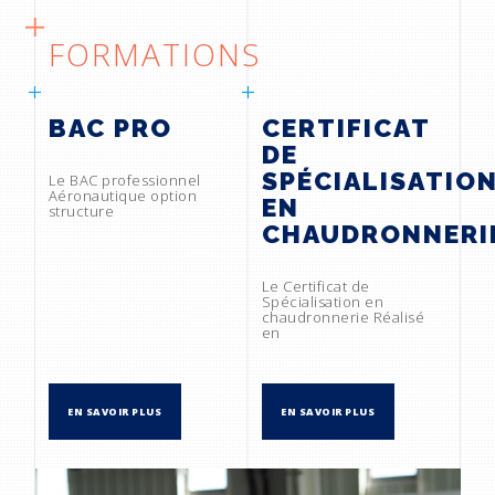
FORMATIONS
BAC PRO
CERTIFICAT
DE
SPÉCIALISATIO
Le BAC professionnel
Aéronautique option
EN
structure
CHAUDRONNERI
Le Certificat de
Spécialisation en
chaudronnerie Réalisé
en
EN SAVOIR PLUS
EN SAVOIR PLUS