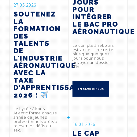
JOURS
27.05.2026
POUR
SOUTENEZ
INTÉGRER
LA
LE BAC PRO
FORMATION
AÉRONAUTIQUE
DES
TALENTS
Le compte à rebours
DE
est lancé : il ne reste
plus que quelques
L'INDUSTRIE
jours pour nous
envoyer un dossier
AÉRONAUTIQUE
d’ins...
AVEC LA
TAXE
D’APPRENTISSAGE
EN SAVOIR PLUS
2026 !
Le Lycée Airbus
Atlantic forme chaque
année de jeunes
professionnels prêts à
16.01.2026
relever les défis du
sec...
LE CAP